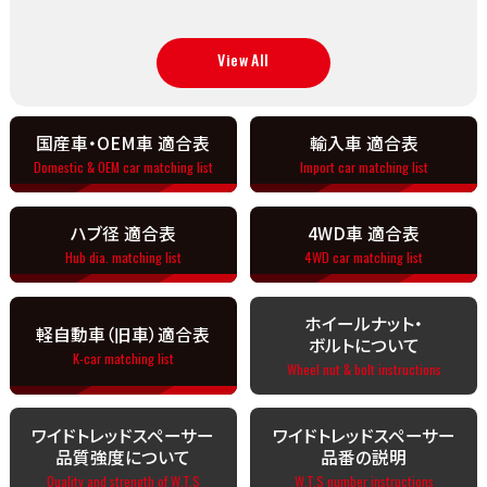
View All
国産車・OEM車 適合表
輸入車 適合表
Domestic & OEM car matching list
Import car matching list
ハブ径 適合表
4WD車 適合表
Hub dia. matching list
4WD car matching list
ホイールナット・
軽自動車（旧車）適合表
ボルトについて
K-car matching list
Wheel nut & bolt instructions
ワイドトレッドスペーサー
ワイドトレッドスペーサー
品質強度について
品番の説明
Quality and strength of W.T.S
W.T.S number instructions