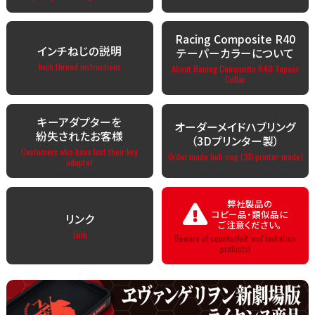
Racing Composite R40
インチねじの説明
テーパーカラーについて
Inch thread instructions
About Racing Composite R40 Tapaer
Collar
キーアダプターを
オーダーメイドハブリング
紛失されたお客様
（3Dプリンター製）
Customers who have lost their key
Order made hub ring (3D printer-made)
adapter
弊社製品の
コピー品・類似品に
リンク
ご注意ください。
Link
Beware of counterfeit and imitation
profucts!