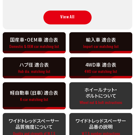
View All
国産車・OEM車 適合表
輸入車 適合表
Domestic & OEM car matching list
Import car matching list
ハブ径 適合表
4WD車 適合表
Hub dia. matching list
4WD car matching list
ホイールナット・
軽自動車（旧車）適合表
ボルトについて
K-car matching list
Wheel nut & bolt instructions
ワイドトレッドスペーサー
ワイドトレッドスペーサー
品質強度について
品番の説明
Quality and strength of W.T.S
W.T.S number instructions