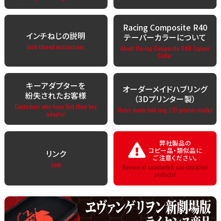
Racing Composite R40
インチねじの説明
テーパーカラーについて
Inch thread instructions
About Racing Composite R40 Tapaer
Collar
キーアダプターを
オーダーメイドハブリング
紛失されたお客様
（3Dプリンター製）
Customers who have lost their key
Order made hub ring (3D printer-made)
adapter
弊社製品の
コピー品・類似品に
リンク
ご注意ください。
Link
Beware of counterfeit and imitation
profucts!